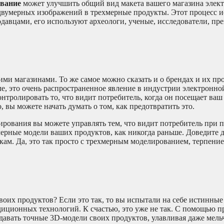
вание
может улучшить общий вид макета вашего магазина элек
двумерных изображений в трехмерные продукты. Этот процесс и
авцами, его используют археологи, ученые, исследователи, пре
ми магазинами. То же самое можно сказать и о брендах и их пр
еле, это очень распространенное явление в индустрии электронн
онтролировать то, что видит потребитель, когда он посещает ваш
, вы можете начать думать о том, как предотвратить это.
рования вы можете управлять тем, что видит потребитель при 
мерные модели ваших продуктов, как никогда раньше. Доведите 
ам. Да, это так просто с трехмерным моделированием, терпени
оих продуктов? Если это так, то вы испытали на себе истинные
диционных технологий. К счастью, это уже не так. С помощью 
давать точные 3D-модели своих продуктов, улавливая даже мель