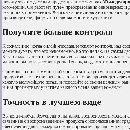
потому что это даст вам представление о том, как
3D-моделиро
коммерции. Он работает путем преобразования одномерных и 
различных применений. Хотя он чаще используется онлайн-прод
производители, фирмы по недвижимости и художники.
Получите больше контроля
К сожалению, когда онлайн-продавцы теряют контроль над свои
можете думать, что это невозможно, но это не так. На самом д
Как только вы достигнете точки, когда вы больше не сможете к
магазин, вы потеряете контроль. Теперь, когда с этим покончено
С помощью программного обеспечения для трехмерного модели
продуктов. Эта технология позволит вам воспроизводить трех
каждую мельчайшую деталь и передайте ее своим целевым рынк
и 100-процентным участием каждого члена вашей команды.
Точность в лучшем виде
Вы когда-нибудь безуспешно пытались воспроизвести модели св
связанные с воспроизведением продукта с использованием тра
обеспечения для трехмерного моделирования бренды могут соз