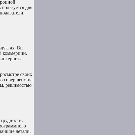
тронной
спользуется для
подаватели,
одуктах. Вы
ой коммерции.
 интернет-
просмотре своих
до совершенства
ем, решимостью
 трудности,
программного
чайшие детали.