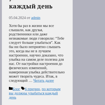
каждый день
05.04.2024
от
admin
Хотя бы раз в жизни мы все
слышали, как друзья,
родственники или даже
незнакомые люди говорили: “Тебе
следует больше улыбаться”. Как
бы ни было неприятно слышать
это, когда вы не в лучшем
настроении, научно доказано, что
улыбка на самом деле полезна для
нас. От настройки настроения до
физических изменений,
намеренная улыбка действительно
может творить чудеса. Итак, в
следующий …
Читать далее
Рубрики
Метки
Блог
6 причин
,
по которым
вы должны улыбаться каждый
день