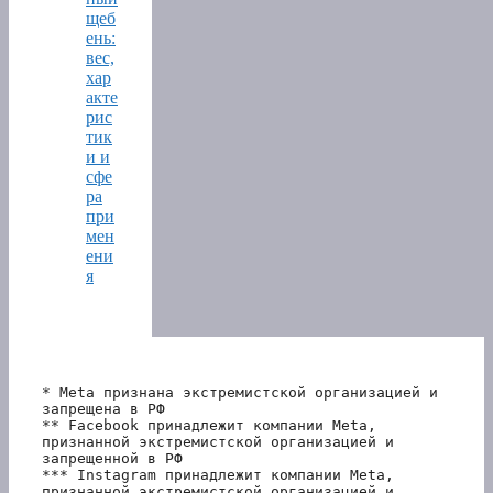
щеб
ень:
вес,
хар
акте
рис
тик
и и
сфе
ра
при
мен
ени
я
* Meta признана экстремистской организацией и 
запрещена в РФ
** Facebook принадлежит компании Meta, 
признанной экстремистской организацией и 
запрещенной в РФ
*** Instagram принадлежит компании Meta, 
признанной экстремистской организацией и 