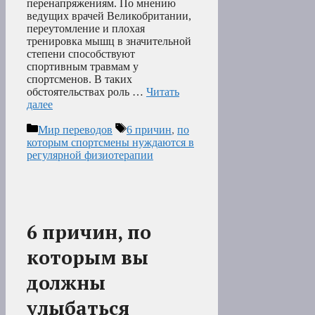
перенапряжениям. По мнению
ведущих врачей Великобритании,
переутомление и плохая
тренировка мышц в значительной
степени способствуют
спортивным травмам у
спортсменов. В таких
обстоятельствах роль …
Читать
далее
Рубрики
Метки
Мир переводов
6 причин
,
по
которым спортсмены нуждаются в
регулярной физиотерапии
6 причин, по
которым вы
должны
улыбаться