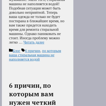
машина не наполняется водой!
Подобная ситуация может быть
довольно неприятной. Теперь
ваша одежда не только не будет
постирана в ближайшее время, но
вам также придется находить
время для ремонта стиральной
машины. Однако паниковать не
стоит. Иногда проблему можно
легко …
Читать далее
Рубрики
Метки
Блог
6 причин
,
по которым
ваша стиральная машина не
наполняется водой
6 причин, по
которым вам
нужен четкий