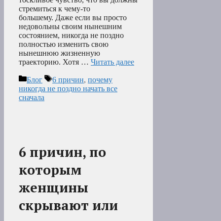
стремиться к чему-то
большему. Даже если вы просто
недовольны своим нынешним
состоянием, никогда не поздно
полностью изменить свою
нынешнюю жизненную
траекторию. Хотя …
Читать далее
Рубрики
Метки
Блог
6 причин
,
почему
никогда не поздно начать все
сначала
6 причин, по
которым
женщины
скрывают или