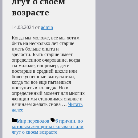
лгут о своем
возрасте
14.03.2024
от
admin
Когда мы моложе, все мы хотим
быть на несколько лет старше —
иметь больше опыта и
зрелости. Быть старше имеет
определенное очарование, когда
ты моложе, например, дети
постарше в средней школе или
более успешные выпускники,
когда ты все еще пытаешься
поступить в колледж. Но в
определенный момент для многих
женщин мы становимся старше и
начинаем желать снова …
Читать
далее
Рубрики
Метки
Мир переводов
6 причин
,
по
которым женщины скрывают или
лгут о своем возрасте