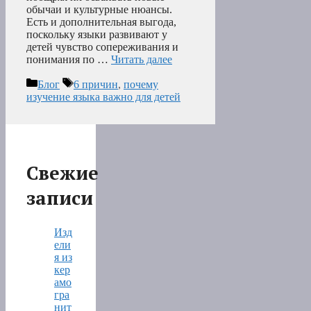
обычаи и культурные нюансы.
Есть и дополнительная выгода,
поскольку языки развивают у
детей чувство сопереживания и
понимания по …
Читать далее
Рубрики
Метки
Блог
6 причин
,
почему
изучение языка важно для детей
Свежие
записи
Изд
ели
я из
кер
амо
гра
нит