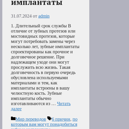
имплантаты
31.07.2024
от
admin
1. Длительный срок службы В
отличие от зубных протезов или
мостовидных протезов, которые
могут потребовать замены через
несколько лет, зубные имплантаты
спроектированы как прочное и
долговечное решение. При
надлежащем уходе они могут
прослужить всю жизнь. Такая
долговечность в первую очередь
обусловлена используемыми
материалами и тем, как
имплантаты встроены в вашу
челюстную кость. Зубные
имплантаты обычно
изготавливаются из …
Читать
далее
Рубрики
Метки
Мир переводов
6 причин
,
по
которым вам могут понадобиться