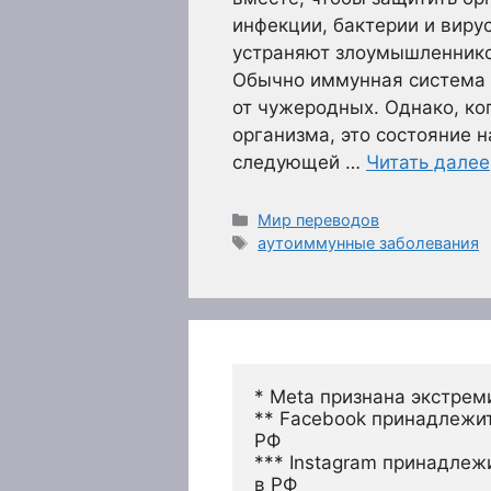
инфекции, бактерии и виру
устраняют злоумышленников
Обычно иммунная система 
от чужеродных. Однако, ко
организма, это состояние 
следующей …
Читать далее
Рубрики
Мир переводов
Метки
аутоиммунные заболевания
* Meta признана экстрем
** Facebook принадлежит
РФ
*** Instagram принадлеж
в РФ 