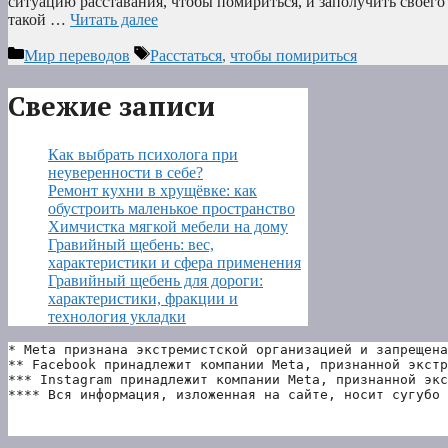
ситуацию расставания, чтобы помириться, и заполучить своего
такой …
Читать далее
Рубрики
Метки
Мир переводов
Расстаться
,
чтобы помириться
Свежие записи
Как выбрать психолога при
неуверенности в себе?
Ремонт кухни в хрущёвке: как
обустроить маленькое пространство
Химчистка мягкой мебели на дому
Гравийный щебень: вес,
характеристики и сфера применения
Гравийный щебень для дороги:
характеристики, фракции и
технология укладки
* Meta признана экстремистской организацией и запрещена
** Facebook принадлежит компании Meta, признанной экстр
*** Instagram принадлежит компании Meta, признанной экс
**** Вся информация, изложенная на сайте, носит сугубо 