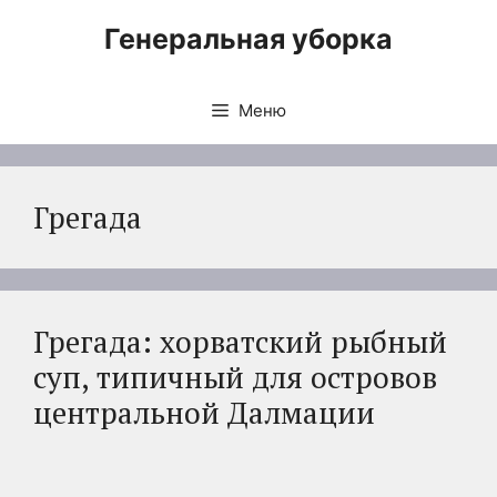
Перейти
Генеральная уборка
к
содержимому
Меню
Грегада
Грегада: хорватский рыбный
суп, типичный для островов
центральной Далмации