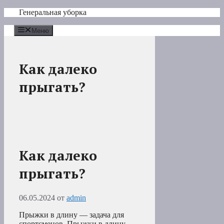
Перейти
Генеральная уборка
к
содержимому
Меню
Как далеко
прыгать?
Как далеко
прыгать?
06.05.2024
от
admin
Прыжки в длину — задача для
спортсменов. Прыжки в длину —