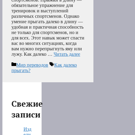
обязательное упражнение для
тренировок и выступлений
различных спортсменов. Однако
умение прыгать далеко в длину —
удобная и практичная способность
не только для спортсменов, но и
для всех. Этот навык может спасти
вас во многих ситуациях, когда
вам нужно перепрыгнуть яму или
лужу. Как далеко …
Читать далее
Рубрики
Метки
Мир переводов
Как далеко
прыгать?
Свежие
записи
Изд
ели