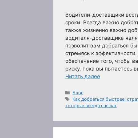
Водители-доставщики всег
сроки. Всегда важно добра
также жизненно важно доб
водителя-доставщика являе
позволит вам добраться бы
стремясь к эффективности.
обеспечение того, чтобы в
риску, пока вы пытаетесь 
Читать далее
Рубрики
Блог
Метки
Как добраться быстрее: стр
которые всегда спешат