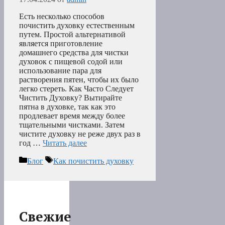
Есть несколько способов
почистить духовку естественным
путем. Простой альтернативой
является приготовление
домашнего средства для чистки
духовок с пищевой содой или
использование пара для
растворения пятен, чтобы их было
легко стереть. Как Часто Следует
Чистить Духовку? Вытирайте
пятна в духовке, так как это
продлевает время между более
тщательными чистками. Затем
чистите духовку не реже двух раз в
год …
Читать далее
Рубрики
Метки
Блог
Как почистить духовку
Свежие