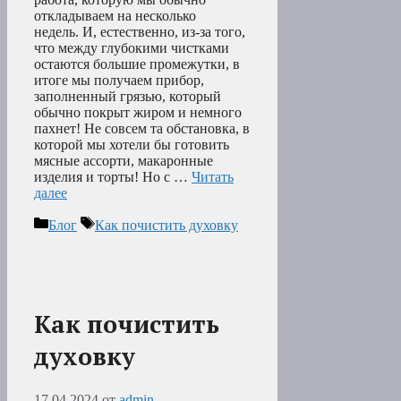
откладываем на несколько
недель. И, естественно, из-за того,
что между глубокими чистками
остаются большие промежутки, в
итоге мы получаем прибор,
заполненный грязью, который
обычно покрыт жиром и немного
пахнет! Не совсем та обстановка, в
которой мы хотели бы готовить
мясные ассорти, макаронные
изделия и торты! Но с …
Читать
далее
Рубрики
Метки
Блог
Как почистить духовку
Как почистить
духовку
17.04.2024
от
admin