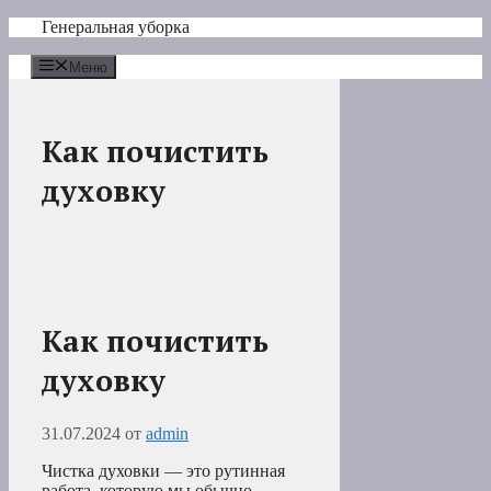
Перейти
Генеральная уборка
к
содержимому
Меню
Как почистить
духовку
Как почистить
духовку
31.07.2024
от
admin
Чистка духовки — это рутинная
работа, которую мы обычно