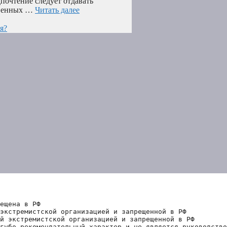
дпочтение следует отдавать
твенных …
Читать далее
я?
ещена в РФ
экстремистской организацией и запрещенной в РФ
й экстремистской организацией и запрещенной в РФ 
губо рекомендательный характер и не является руководство