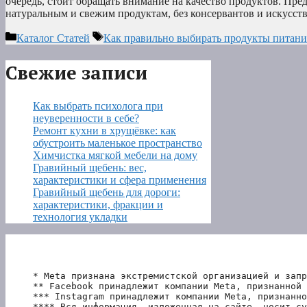
очередь, стоит обращать внимание на качество продуктов. Пре
натуральным и свежим продуктам, без консервантов и искусс
Рубрики
Метки
Каталог Статей
Как правильно выбирать продукты питани
Свежие записи
Как выбрать психолога при
неуверенности в себе?
Ремонт кухни в хрущёвке: как
обустроить маленькое пространство
Химчистка мягкой мебели на дому
Гравийный щебень: вес,
характеристики и сфера применения
Гравийный щебень для дороги:
характеристики, фракции и
технология укладки
* Meta признана экстремистской организацией и запр
** Facebook принадлежит компании Meta, признанной 
*** Instagram принадлежит компании Meta, признанно
**** Вся информация, изложенная на сайте, носит су