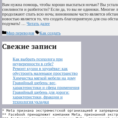
Вам нужна помощь, чтобы хорошо выспаться ночью? Вы устал
сонливости и разбитости? Если да, то вы не одиноки. Многие 
продолжают спать всю ночь; виновником часто является обстан
новостью является то, что создать благоприятную для сна обст
подумать! …
Читать далее
Рубрики
Метки
Мир переводов
Как создать
Свежие записи
Как выбрать психолога при
неуверенности в себе?
Ремонт кухни в хрущёвке: как
обустроить маленькое пространство
Химчистка мягкой мебели на дому
Гравийный щебень: вес,
характеристики и сфера применения
Гравийный щебень для дороги:
характеристики, фракции и
технология укладки
* Meta признана экстремистской организацией и запрещена
** Facebook принадлежит компании Meta, признанной экстр