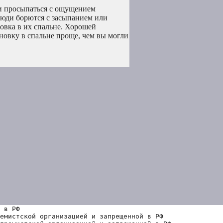
и просыпаться с ощущением
люди борются с засыпанием или
овка в их спальне. Хорошей
ановку в спальне проще, чем вы могли
 в РФ
емистской организацией и запрещенной в РФ