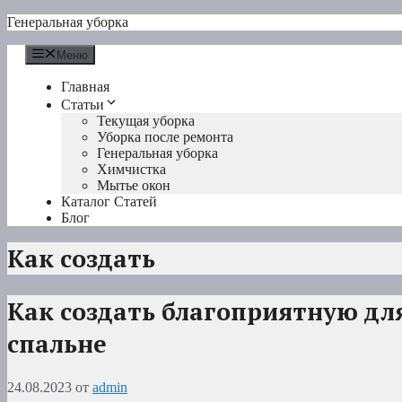
Перейти
Генеральная уборка
к
содержимому
Меню
Главная
Статьи
Текущая уборка
Уборка после ремонта
Генеральная уборка
Химчистка
Мытье окон
Каталог Статей
Блог
Как создать
Как создать благоприятную для
спальне
24.08.2023
от
admin