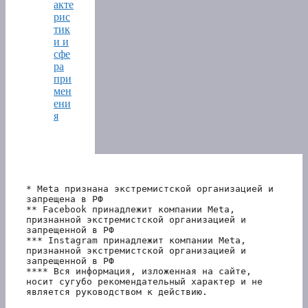
акте
рис
тик
и и
сфе
ра
при
мен
ени
я
* Meta признана экстремистской организацией и 
запрещена в РФ
** Facebook принадлежит компании Meta, 
признанной экстремистской организацией и 
запрещенной в РФ
*** Instagram принадлежит компании Meta, 
признанной экстремистской организацией и 
запрещенной в РФ 
**** Вся информация, изложенная на сайте, 
носит сугубо рекомендательный характер и не 
является руководством к действию.