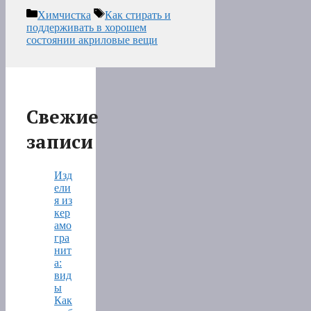
Рубрики
Метки
Химчистка
Как стирать и
поддерживать в хорошем
состоянии акриловые вещи
Свежие
записи
Изд
ели
я из
кер
амо
гра
нит
а:
вид
ы
Как