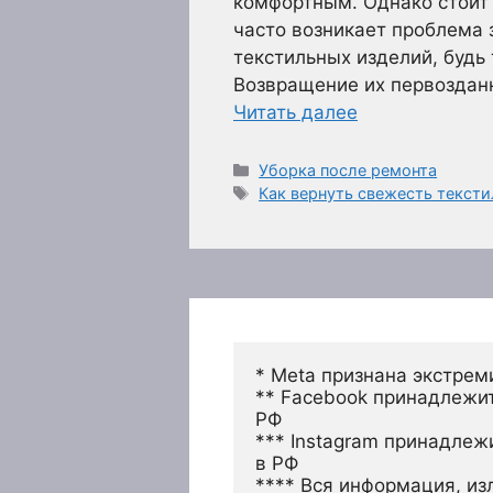
комфортным. Однако стоит 
часто возникает проблема 
текстильных изделий, будь
Возвращение их первозданн
Читать далее
Рубрики
Уборка после ремонта
Метки
Как вернуть свежесть текст
* Meta признана экстрем
** Facebook принадлежит
РФ
*** Instagram принадлеж
в РФ 
**** Вся информация, из