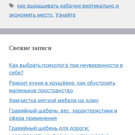
Метки
как выращивать кабачки вертикально и
экономить место
,
Узнайте
Свежие записи
Как выбрать психолога при неуверенности в
себе?
Ремонт кухни в хрущёвке: как обустроить
маленькое пространство
Химчистка мягкой мебели на дому
Гравийный щебень: вес, характеристики и
сфера применения
Гравийный щебень для дороги: