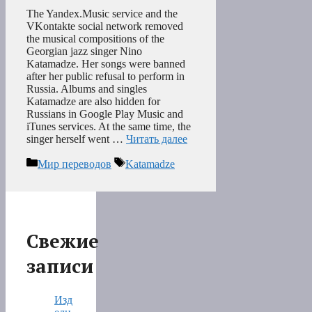
The Yandex.Music service and the
VKontakte social network removed
the musical compositions of the
Georgian jazz singer Nino
Katamadze. Her songs were banned
after her public refusal to perform in
Russia. Albums and singles
Katamadze are also hidden for
Russians in Google Play Music and
iTunes services. At the same time, the
singer herself went …
Читать далее
Рубрики
Метки
Мир переводов
Katamadze
Свежие
записи
Изд