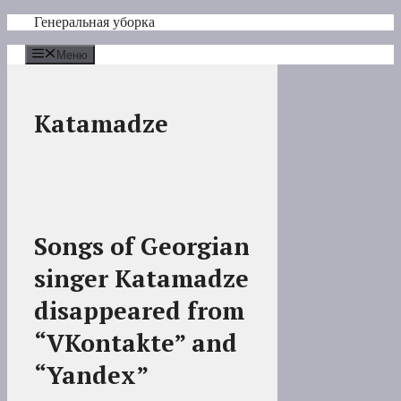
Перейти
Генеральная уборка
к
содержимому
Меню
Katamadze
Songs of Georgian
singer Katamadze
disappeared from
“VKontakte” and
“Yandex”