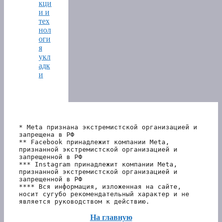
кци
и и
тех
нол
оги
я
укл
адк
и
* Meta признана экстремистской организацией и 
запрещена в РФ
** Facebook принадлежит компании Meta, 
признанной экстремистской организацией и 
запрещенной в РФ
*** Instagram принадлежит компании Meta, 
признанной экстремистской организацией и 
запрещенной в РФ 
**** Вся информация, изложенная на сайте, 
носит сугубо рекомендательный характер и не 
является руководством к действию.
На главную