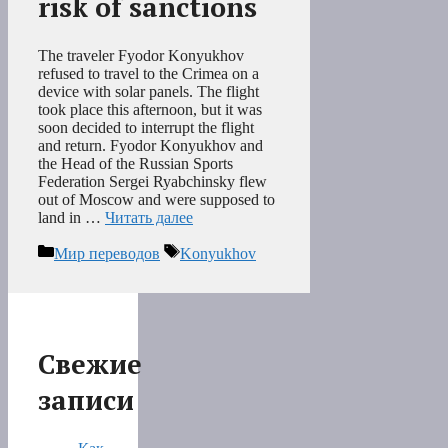
risk of sanctions
The traveler Fyodor Konyukhov
refused to travel to the Crimea on a
device with solar panels. The flight
took place this afternoon, but it was
soon decided to interrupt the flight
and return. Fyodor Konyukhov and
the Head of the Russian Sports
Federation Sergei Ryabchinsky flew
out of Moscow and were supposed to
land in …
Читать далее
Рубрики
Метки
Мир переводов
Konyukhov
Свежие
записи