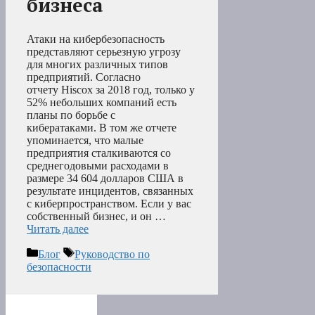
бизнеса
Атаки на кибербезопасность
представляют серьезную угрозу
для многих различных типов
предприятий. Согласно
отчету Hiscox за 2018 год, только у
52% небольших компаний есть
планы по борьбе с
кибератаками. В том же отчете
упоминается, что малые
предприятия сталкиваются со
среднегодовыми расходами в
размере 34 604 долларов США в
результате инцидентов, связанных
с киберпространством. Если у вас
собственный бизнес, и он …
Читать далее
Рубрики
Метки
Блог
Руководство по
безопасности