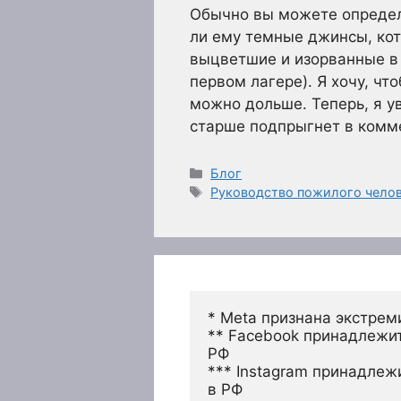
Обычно вы можете определи
ли ему темные джинсы, ко
выцветшие и изорванные в к
первом лагере). Я хочу, ч
можно дольше. Теперь, я у
старше подпрыгнет в комм
Рубрики
Блог
Метки
Руководство пожилого челов
* Meta признана экстрем
** Facebook принадлежит
РФ
*** Instagram принадлеж
в РФ 