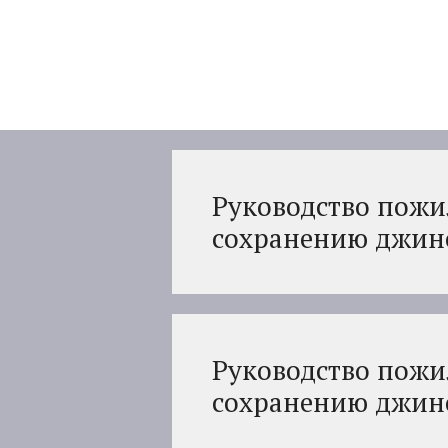
Перейти
к
содержимому
Руководство пожи
сохранению джинс
Руководство пожи
сохранению джинс