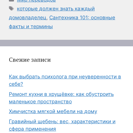
Метки
которые должен знать каждый
домовладелец
,
Сантехника 101: основные
факты и термины
Свежие записи
Как выбрать психолога при неуверенности в
себе?
Ремонт кухни в хрущёвке: как обустроить
маленькое пространство
Химчистка мягкой мебели на дому
Гравийный щебень: вес, характеристики и
сфера применения