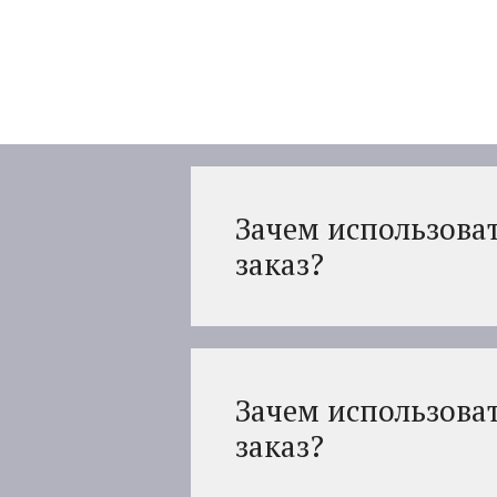
Перейти
к
содержимому
Зачем использова
заказ?
Зачем использова
заказ?