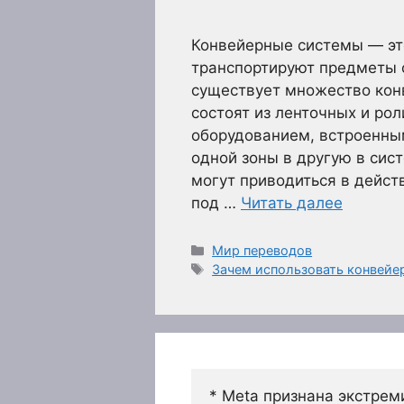
Конвейерные системы — эт
транспортируют предметы 
существует множество кон
состоят из ленточных и ро
оборудованием, встроенны
одной зоны в другую в сис
могут приводиться в дейст
под …
Читать далее
Рубрики
Мир переводов
Метки
Зачем использовать конвейе
* Meta признана экстрем