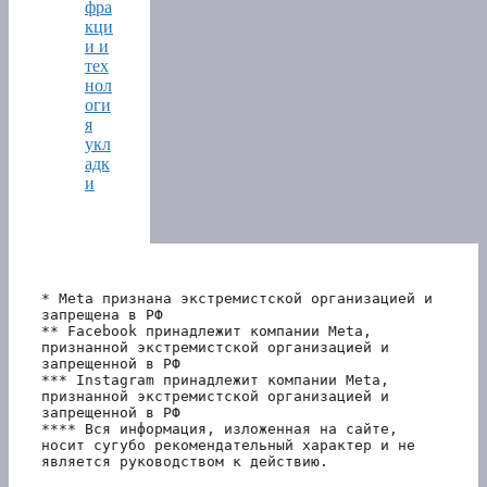
фра
кци
и и
тех
нол
оги
я
укл
адк
и
* Meta признана экстремистской организацией и 
запрещена в РФ
** Facebook принадлежит компании Meta, 
признанной экстремистской организацией и 
запрещенной в РФ
*** Instagram принадлежит компании Meta, 
признанной экстремистской организацией и 
запрещенной в РФ 
**** Вся информация, изложенная на сайте, 
носит сугубо рекомендательный характер и не 
является руководством к действию.