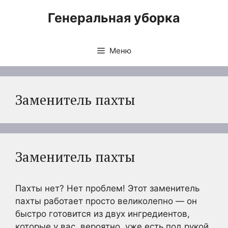
Перейти
Генеральная уборка
к
содержимому
Меню
Заменитель пахты
Заменитель пахты
Пахты нет? Нет проблем! Этот заменитель
пахты работает просто великолепно — он
быстро готовится из двух ингредиентов,
которые у вас, вероятно, уже есть под рукой.