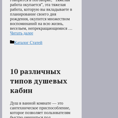
работа окупается”, эта тяжелая
работа, которую вы вкладываете в
планирование своего дня
рождения, окупится множеством
воспоминаний на всю жизнь,
весельем, непрекращающимися …
Читать далее
Рубрики
Каталог Статей
10 различных
типов душевых
кабин
Душ в ванной комнате — это
сантехническое приспособление,
которое позволяет пользователям
быстро очищаться под