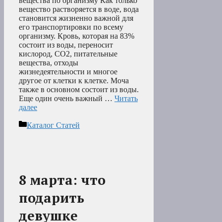
вещества по организму Как только
вещество растворяется в воде, вода
становится жизненно важной для
его транспортировки по всему
организму. Кровь, которая на 83%
состоит из воды, переносит
кислород, CO2, питательные
вещества, отходы
жизнедеятельности и многое
другое от клетки к клетке. Моча
также в основном состоит из воды.
Еще один очень важный …
Читать
далее
Рубрики
Каталог Статей
8 марта: что
подарить
девушке