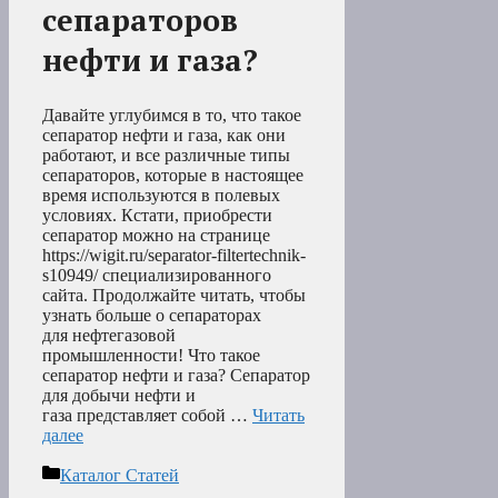
сепараторов
нефти и газа?
Давайте углубимся в то, что такое
сепаратор нефти и газа, как они
работают, и все различные типы
сепараторов, которые в настоящее
время используются в полевых
условиях. Кстати, приобрести
сепаратор можно на странице
https://wigit.ru/separator-filtertechnik-
s10949/ специализированного
сайта. Продолжайте читать, чтобы
узнать больше о сепараторах
для нефтегазовой
промышленности! Что такое
сепаратор нефти и газа? Сепаратор
для добычи нефти и
газа представляет собой …
Читать
далее
Рубрики
Каталог Статей