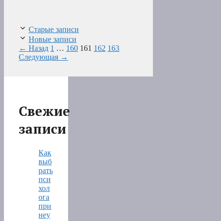
Старые записи
Новые записи
Страница
Страница
Страница
Страница
Страница
←
Назад
1
…
160
161
162
163
Следующая
→
Свежие
записи
Как
выб
рать
пси
хол
ога
при
неу