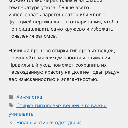
можно только через ткань и на слабой
температуре утюга. Лучше всего
использовать парогенератор или утюг с
функцией вертикального отпаривания, чтобы
не придавливать само кружево и избежать
появления заломов.
Начиная процесс стирки гипюровых вещей,
проявляйте максимум заботы и внимания.
Правильный уход поможет сохранить их
первозданную красоту на долгие годы, радуя
вас изысканностью и элегантностью.
Рубрики
Химчистка
Метки
Стирка гипюровых вещей: что важно
учитывать
Нюансы стирки одежды из