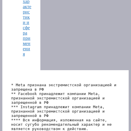
хар
акте
рис
тик
и и
сфе
ра
при
мен
ени
я
* Meta признана экстремистской организацией и 
запрещена в РФ
** Facebook принадлежит компании Meta, 
признанной экстремистской организацией и 
запрещенной в РФ
*** Instagram принадлежит компании Meta, 
признанной экстремистской организацией и 
запрещенной в РФ 
**** Вся информация, изложенная на сайте, 
носит сугубо рекомендательный характер и не 
является руководством к действию.