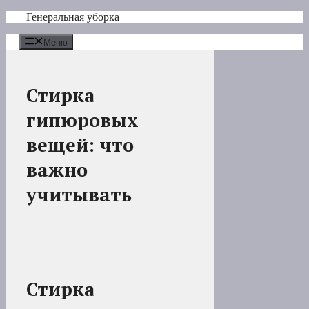
Перейти
Генеральная уборка
к
содержимому
Меню
Стирка
гипюровых
вещей: что
важно
учитывать
Стирка