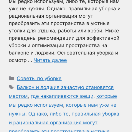
мы редко используем, либо те, которые нам
уже не нужны. Однако, правильная уборка и
рациональная организация могут
преобразить эти пространства в уютные
уголки для отдыха, работы или хобби. Ниже
приведены рекомендации для эффективной
уборки и оптимизации пространства на
балконе и лоджии. Основательная уборка и
осмотр …
Читать далее
Рубрики
Советы по уборке
Метки
Балкон и лоджия зачастую становятся
местом
,
где накапливаются вещи
,
которые
мы редко используем
,
которые нам уже не
нужны. Однако
,
либо те
,
правильная уборка
и рациональная организация могут
преобразить эти пространства в уютные